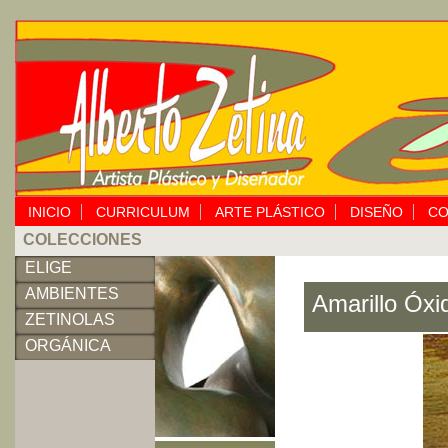
INICIO
CURRICULUM
ARTE PLÁSTICO
DISEÑO
CO
COLECCIONES
ELIGE
AMBIENTES
Amarillo Óxi
ZETINOLAS
ORGÁNICA